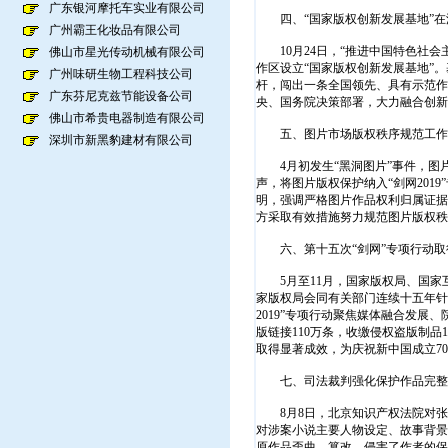
广东银河摩托车实业有限公司
四、“国家版权创新发展基地”在
广州霸王化妆品有限公司
10月24日，“推进中国特色社会
佛山市星光传动机械有限公司
作区设立“国家版权创新发展基地”
广州味研生物工程科技公司
杆，闯出一条全国领先、具有示范作
广东芬尼克兹节能设备公司
央、国务院决策部署，大力融合创新
佛山市希贵电器制造有限公司
五、图片市场版权秩序规范工作
深圳市新黑豹建材有限公司
4月初发生“黑洞图片”事件，图
声，将图片版权保护纳入“剑网20
明，强调严格图片作品权利归属证据
方采取有效措施努力规范图片版权秩
六、第十五次“剑网”专项行动取
5月至11月，国家版权局、国家互
家版权局会同有关部门连续十五年针
2019”专项行动聚焦媒体融合发
版链接110万条，收缴侵权盗版制品1
取得显著成效，为庆祝新中国成立7
七、司法裁判强化保护作品完整
8月8日，北京知识产权法院对张
对涉案小说主要人物设定、故事背景
原作品歪曲、篡改，侵害了作者的保