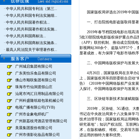
·
中华人民共和国专利法（第三...
国家版权局评选出2019年中国版
·
中华人民共和国专利法实施细...
一、打击院线电影盗版取得显著
·
中华人民共和国著作权法...
·
中华人民共和国著作权法实施...
2019年春节档院线电影出现高清
·
中华人民共和国商标法...
5批33部院线电影版权保护重点作
（APP）联控机制、推动成立院线
·
中华人民共和国商标法实施条...
影视网站360余个、盗版APP57个
·
最高人民法院关于审理著作权...
显著成效，有力保障了电影市场秩序
二、中国网络版权保护与发展大
广州城启集团有限公司
4月26日，国家版权局在京举办以“
广东美怡乐食品有限公司
上，国家版权局等四部委联合启动“剑网
佛山市顺联集团有限公司
告》《2018年中国网络版权产业发
珠海市竹仙洞渡假山庄
入探讨。中国网络版权保护与发展大
汕尾市鸿汇日用制品有限公司
三、区块链等新技术加速赋能版
广州科盛隆纸箱包装机械公司
电视广播有限公司(TVB)
2019年，区块链、5G通信、大
书记在中央政治局第十八次集体学习
广州市金象电焊机厂
技术治理手段；国家版权局运用网络
广州新荔枝湾酒店管理有限公司
研究基地”；知识产权法院、互联网
美晨集团股份有限公司
术，在版权确权、维权、交易等方面
广州市倩影化妆品有限公司
进运用的独特力量和优势。